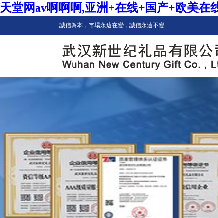
天堂网av啊啊啊,亚洲+在线+国产+欧美在
誠信為本，市場永遠在變，誠信永遠不變