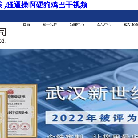
线 ,骚逼操啊硬狗鸡巴干视频
首頁
關于我們
新聞中心
產品中心
成功案