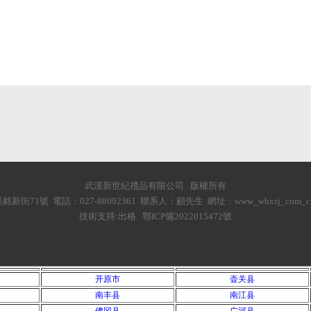
武漢新世紀禮品有限公司 版權所有
街71號 電話：027-88092361 聯系人：顧先生 網址：www_whxsj_com_cn.es
技術支持:出格 鄂ICP備2022015472號
开原市
壶关县
南丰县
南江县