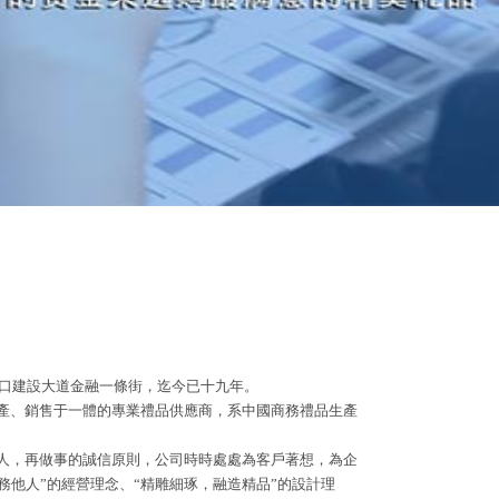
漢口建設大道金融一條街，迄今已十九年。
產、銷售于一體的專業禮品供應商，系中國商務禮品生產
人，再做事的誠信原則，公司時時處處為客戶著想，為企
務他人”的經營理念、“精雕細琢，融造精品”的設計理