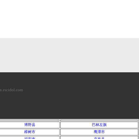
cidol.com
博野县
巴林左旗
樟树市
鹰潭市