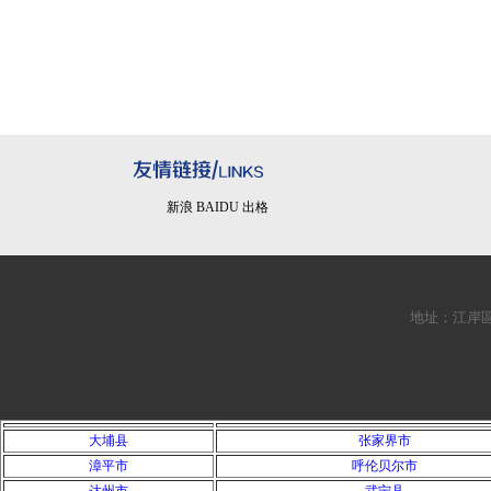
新浪 BAIDU 出格
地址：江岸區銘新
大埔县
张家界市
漳平市
呼伦贝尔市