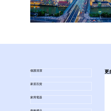
個護清潔
更
家居百貨
家用電器
商務禮品